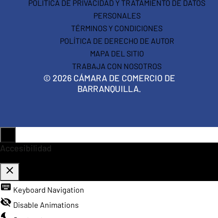
POLÍTICA DE PRIVACIDAD Y TRATAMIENTO DE DATOS
PERSONALES
TÉRMINOS Y CONDICIONES
POLÍTICA DE DERECHO DE AUTOR
MAPA DEL SITIO
TRABAJA CON NOSOTROS
© 2026 CÁMARA DE COMERCIO DE
BARRANQUILLA.
Accesibilidad
close
keyboard
Toggle the visibility of the Accessibility Toolbar
Keyboard Navigation
visibility_off
Disable Animations
nights_stay