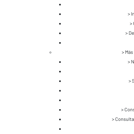
I
De
Más 
N
Cons
Consulta