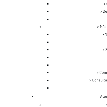
De
Más 
N
Cons
Consulta
Aten