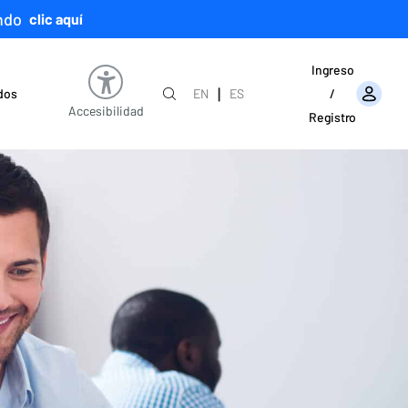
ndo
clic aquí
Ingreso
|
ados
EN
ES
/
Accesibilidad
Registro