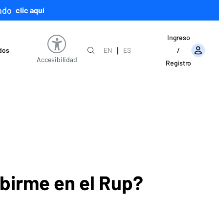
ndo
clic aquí
Ingreso
|
ados
EN
ES
/
Accesibilidad
Registro
birme en el Rup?