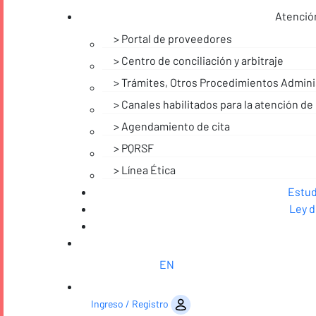
Atención
Portal de proveedores
Centro de conciliación y arbitraje
Trámites, Otros Procedimientos Adminis
Canales habilitados para la atención de 
Agendamiento de cita
PQRSF
Línea Ética
Noticias
Estud
Ley d
EN
Saltar al contenido
Ingreso / Registro