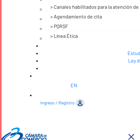
Canales habilitados para la atención de 
Agendamiento de cita
PQRSF
Línea Ética
Estud
Ley d
EN
Saltar al contenido
Ingreso / Registro