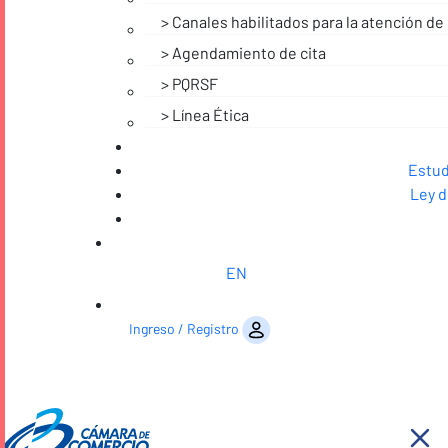
Canales habilitados para la atención de 
Agendamiento de cita
PQRSF
Línea Ética
Estud
Ley d
EN
Saltar al contenido
Ingreso / Registro