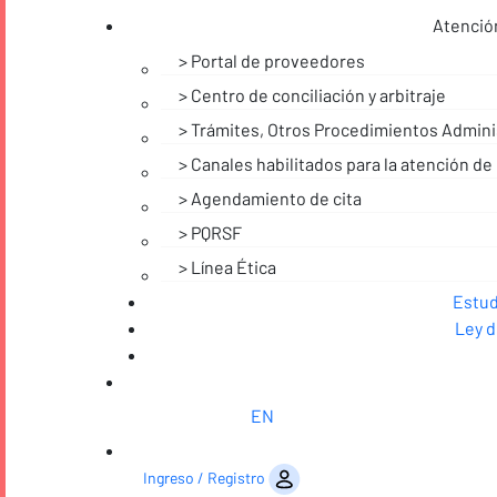
Atención
Portal de proveedores
Centro de conciliación y arbitraje
Trámites, Otros Procedimientos Adminis
Canales habilitados para la atención de 
Agendamiento de cita
PQRSF
Línea Ética
Noticias
Estud
Ley d
EN
Saltar al contenido
Ingreso / Registro