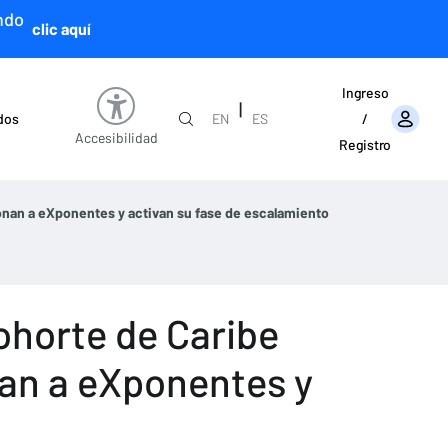
ndo
clic aquí
Ingreso
|
ados
EN
ES
/
Accesibilidad
Registro
onan a eXponentes y activan su fase de escalamiento
ohorte de Caribe
nan a eXponentes y