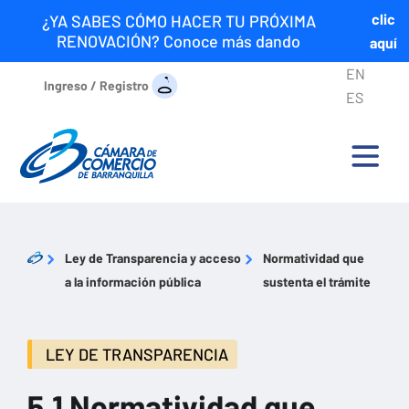
clic
¿YA SABES CÓMO HACER TU PRÓXIMA
RENOVACIÓN? Conoce más dando
aquí
EN
Ingreso / Registro
ES
Ley de Transparencia y acceso
Normatividad que
a la información pública
sustenta el trámite
LEY DE TRANSPARENCIA
5.1 Normatividad que