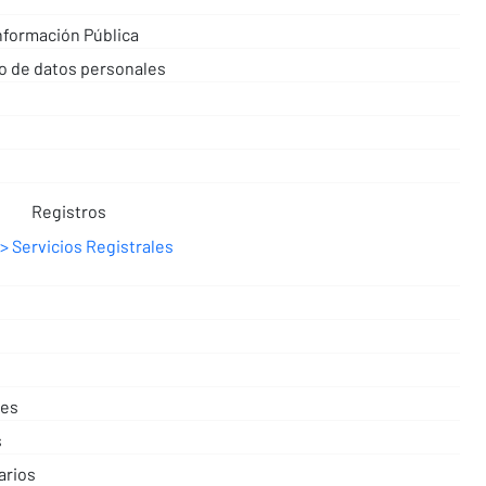
nformación Pública
to de datos personales
s
Registros
Servicios Registrales
tes
s
arios