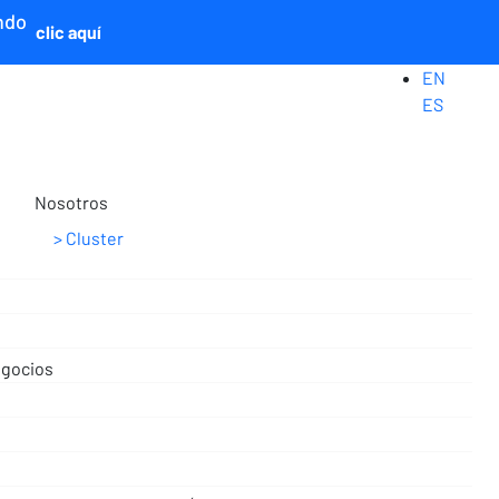
ndo
clic aquí
EN
ES
Nosotros
Cluster
egocios