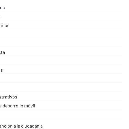
tes
s
arios
sta
es
strativos
 desarrollo móvil
ención a la ciudadanía