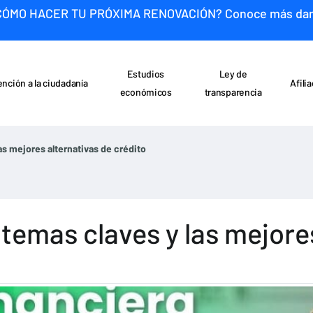
CÓMO HACER TU PRÓXIMA RENOVACIÓN? Conoce más da
Estudios
Ley de
ención a la ciudadanía
Afili
económicos
transparencia
as mejores alternativas de crédito
 temas claves y las mejore