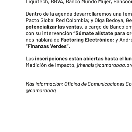
Liquitech, BBVA, Banco Mundo Mujer, Bancoome
Dentro de la agenda desarrollaremos una tem
Pacto Global Red Colombia; y Olga Bedoya, G
potencializar las venta
s, a cargo de Bancolo
con su intervención
“Súmate alístate para c
nos hablará de
Factoring Electrónico
; y Andr
“Finanzas Verdes”.
Las
inscripciones están abiertas hasta el lu
Medición de Impacto,
jrhenals@camarabaq.or
Más información: Oficina de Comunicaciones C
@camarabaq