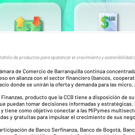
tafolio de productos para apalancar el crecimiento y sostenibilidad 
ámara de Comercio de Barranquilla continúa concentrad
eso en alianza con el sector financiero (bancos, cooperati
pacio donde se unirán la oferta y demanda para las micr
 Finanzas, producto que la CCB tiene a disposición de s
ue puedan tomar decisiones informadas y estratégicas. La
y tiene como objetivo conectar a las MiPymes multisecto
das y gratuitas para impulsar el crecimiento de sus nego
articipación de Banco Serfinanza, Banco de Bogotá, Ban