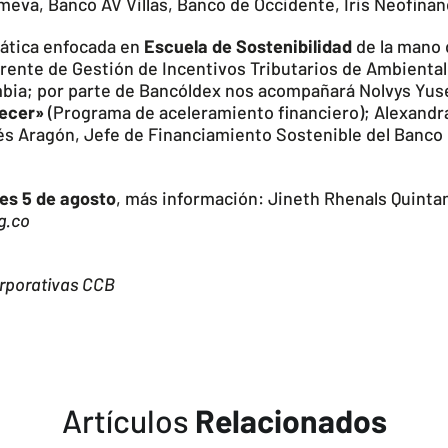
va, Banco AV Villas, Banco de Occidente, Iris Neofinanc
ática enfocada en
Escuela de Sostenibilidad
de la mano 
erente de Gestión de Incentivos Tributarios de Ambient
mbia; por parte de Bancóldex nos acompañará Nolvys Yus
recer»
(Programa de aceleramiento financiero); Alexandr
és Aragón, Jefe de Financiamiento Sostenible del Banco d
nes 5 de agosto
, más información: Jineth Rhenals Quinta
g.co
orporativas CCB
Artículos
Relacionados