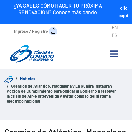
¿YA SABES CÓMO HACER TU PRÓXIMA
clic
RENOVACIÓN? Conoce más dando
aquí
EN
Ingreso / Registro
ES
Noticias
Gremios de Atlántico, Magdalena y La Guajira instauran
Acción de Cumplimiento para obligar al Gobierno a resolver
la crisis de Air-e Intervenida y evitar colapso del sistema
eléctrico nacional
Gremios de Atlántico, Magdalena