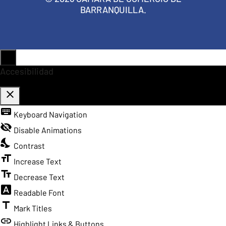
BARRANQUILLA.
Accesibilidad
close
keyboard
Toggle the visibility of the Accessibility Toolbar
Keyboard Navigation
visibility_off
Disable Animations
nights_stay
Contrast
format_size
Increase Text
text_fields
Decrease Text
font_download
Readable Font
title
Mark Titles
link
Highlight Links & Buttons