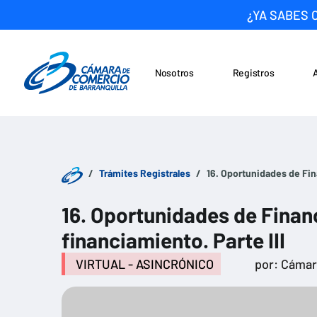
¿YA SABES 
Nosotros
Registros
Noticias
Saltar al contenido
Trámites Registrales
16. Oportunidades de Fina
16. Oportunidades de Financ
financiamiento. Parte III
VIRTUAL - ASINCRÓNICO
por: Cáma