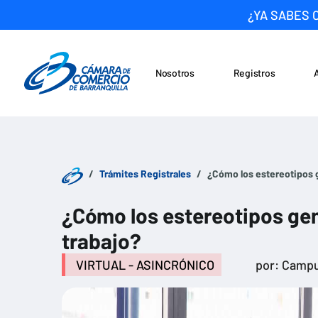
¿YA SABES 
Nosotros
Registros
Noticias
Saltar al contenido
Trámites Registrales
¿Cómo los estereotipos g
¿Cómo los estereotipos gen
trabajo?
VIRTUAL - ASINCRÓNICO
por: Campu