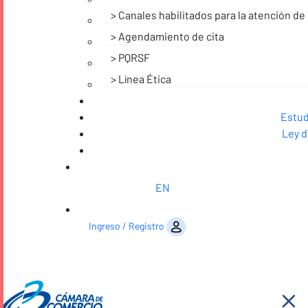
Canales habilitados para la atención de 
Agendamiento de cita
PQRSF
Línea Ética
Estud
Ley d
EN
Saltar al contenido
Ingreso / Registro