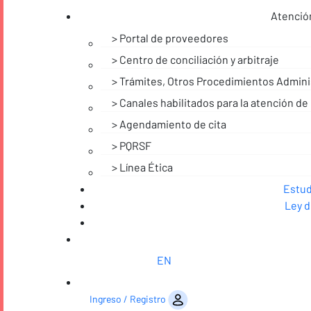
Atención
Portal de proveedores
Centro de conciliación y arbitraje
Trámites, Otros Procedimientos Adminis
Canales habilitados para la atención de 
Agendamiento de cita
PQRSF
Línea Ética
Noticias
Estud
Ley d
EN
Saltar al contenido
Ingreso / Registro