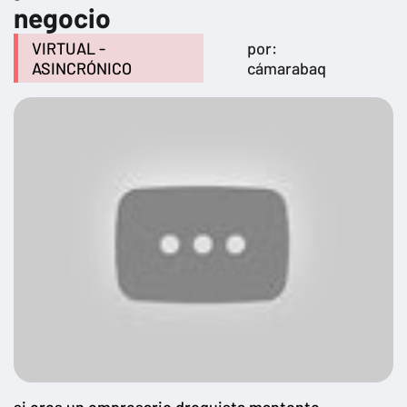
negocio
VIRTUAL -
por:
ASINCRÓNICO
cámarabaq
si eres un empresario droguista mantente