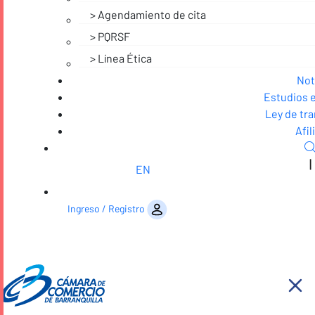
Agendamiento de cita
PQRSF
Línea Ética
Not
Estudios 
Ley de tr
Afil
|
EN
Saltar al contenido
Ingreso / Registro