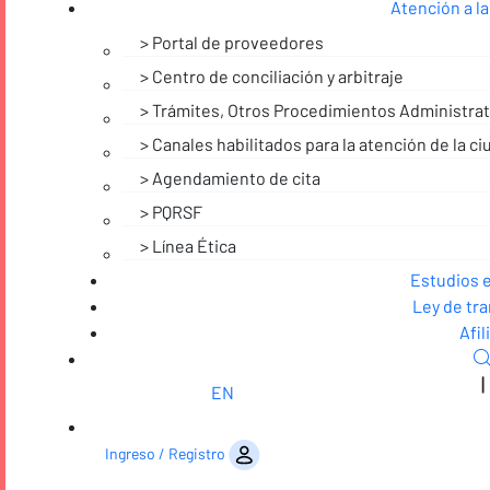
Atención a la
Portal de proveedores
Centro de conciliación y arbitraje
Trámites, Otros Procedimientos Administrati
Canales habilitados para la atención de la c
Agendamiento de cita
PQRSF
Línea Ética
Noticias
Estudios 
Ley de tr
Afil
|
EN
Saltar al contenido
Ingreso / Registro