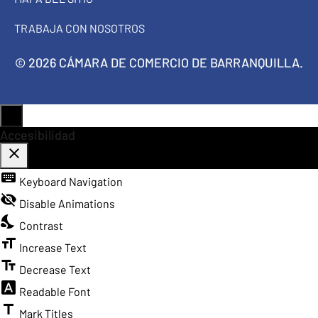
TRABAJA CON NOSOTROS
© 2026 CÁMARA DE COMERCIO DE BARRANQUILLA.
Accesibilidad
close
keyboard
Toggle the visibility of the Accessibility Toolbar
Keyboard Navigation
visibility_off
Disable Animations
nights_stay
Contrast
format_size
Increase Text
text_fields
Decrease Text
font_download
Readable Font
title
Mark Titles