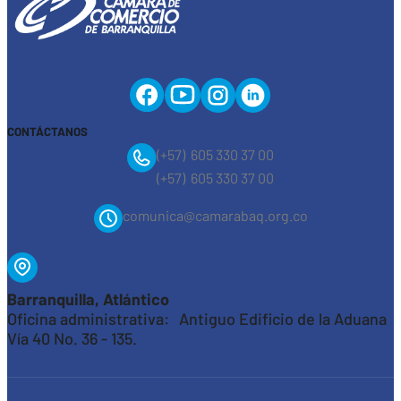
CONTÁCTANOS
(+57) 605 330 37 00
(+57) 605 330 37 00
comunica@camarabaq.org.co
Barranquilla, Atlántico
Oficina administrativa: Antiguo Edificio de la Aduana
Vía 40 No. 36 - 135.