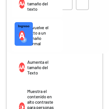
tamaño del
texto
Ingreso
Reenviar Código
Devuelve el
texto a un
tamaño
Normal
Aumenta el
tamaño del
Texto
Muestra el
contenido en
alto contraste
para personas