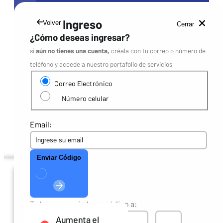
Ingreso
Volver
Cerrar
¿Cómo deseas ingresar?
si
aún no tienes una cuenta,
créala con tu correo o número de
A-
Disminuye el tamaño del texto
teléfono y accede a nuestro portafolio de servicios
A
Devuelve el texto al tamaño normal
A+
Aumenta el tamaño del texto
Correo Electrónico
Mostrar el contenido en alto contraste
Número celular
Habilita el audio para usuarios con alguna limitación
visual o de otra naturaleza
Email:
Cerrar
Enviar Código
Ayuda de
accesibilidad
Te hemos enviado un código a:
Codigo 1
Codigo 2
Codigo 3
Codigo 4
Aumenta el