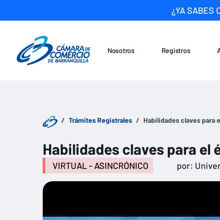
¿YA SABES 
Nosotros
Registros
Noticias
Saltar al contenido
Trámites Registrales
Habilidades claves para e
Habilidades claves para el 
VIRTUAL - ASINCRÓNICO
por: Unive