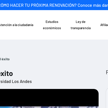
CÓMO HACER TU PRÓXIMA RENOVACIÓN? Conoce más da
Estudios
Ley de
Atención a la ciudadanía
Afili
económicos
transparencia
l éxito
éxito
rsidad Los Andes