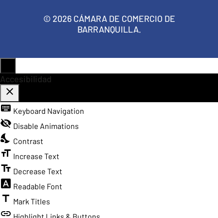
© 2026 CÁMARA DE COMERCIO DE
BARRANQUILLA.
Accesibilidad
close
keyboard
Toggle the visibility of the Accessibility Toolbar
Keyboard Navigation
visibility_off
Disable Animations
nights_stay
Contrast
format_size
Increase Text
text_fields
Decrease Text
font_download
Readable Font
title
Mark Titles
link
Highlight Links & Buttons