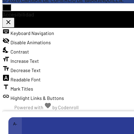
© 2026 CÁMARA DE COMERCIO DE BARRANQUILLA.
Accesibilidad
close
Toggle the visibility of the Accessibility Toolbar
keyboard
Keyboard Navigation
visibility_off
Disable Animations
nights_stay
Contrast
format_size
Increase Text
text_fields
Decrease Text
font_download
Readable Font
title
Mark Titles
link
Highlight Links & Buttons
favorite
Love
Powered with
by
Codenroll
A-