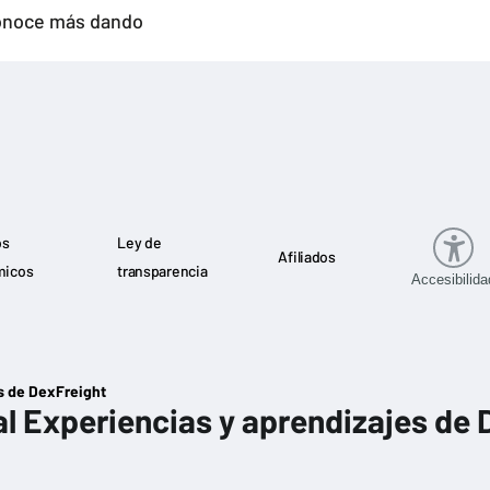
noce más dando
os
Ley de
Afiliados
micos
transparencia
Accesibilida
s de DexFreight
l Experiencias y aprendizajes de 