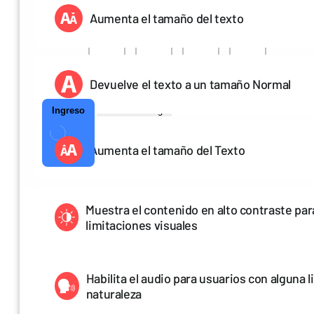
Te hemos enviado un código a:
Aumenta el tamaño del texto
Codigo 1
Codigo 2
Codigo 3
Codigo 4
Devuelve el texto a un tamaño Normal
Ingreso
Reenviar Código
Aumenta el tamaño del Texto
Muestra el contenido en alto contraste pa
limitaciones visuales
Habilita el audio para usuarios con alguna l
naturaleza