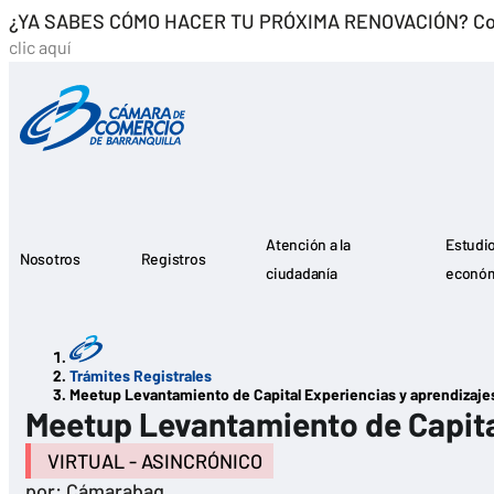
¿YA SABES CÓMO HACER TU PRÓXIMA RENOVACIÓN? Co
clic aquí
Menú Principal
Atención a la
Estudi
Nosotros
Registros
ciudadanía
econó
Noticias
Saltar al contenido
Trámites Registrales
Meetup Levantamiento de Capital Experiencias y aprendizaje
Meetup Levantamiento de Capita
VIRTUAL - ASINCRÓNICO
por: Cámarabaq