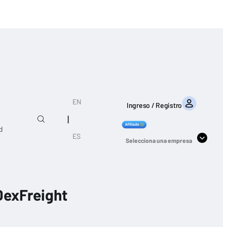
EN
Ingreso / Registro
|
d
ES
Selecciona una empresa
DexFreight