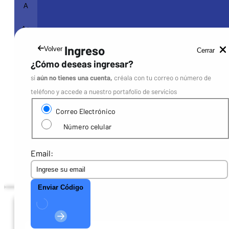
A
A+
Ingreso
Volver
Cerrar
¿Cómo deseas ingresar?
si
aún no tienes una cuenta,
créala con tu correo o número de
teléfono y accede a nuestro portafolio de servicios
A-
Disminuye el tamaño del texto
A
Devuelve el texto al tamaño normal
Correo Electrónico
A+
Aumenta el tamaño del texto
Número celular
Mostrar el contenido en alto contraste
Habilita el audio para usuarios con alguna limitación visu
Email:
Cerrar
Enviar Código
Ayuda de accesibilidad