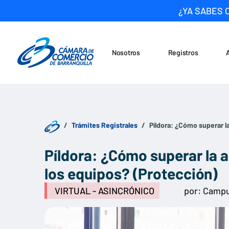
¿YA SABES 
Nosotros
Registros
Noticias
Saltar al contenido
Trámites Registrales
Píldora: ¿Cómo superar la
Píldora: ¿Cómo superar la a
los equipos? (Protección)
VIRTUAL - ASINCRÓNICO
por: Campu