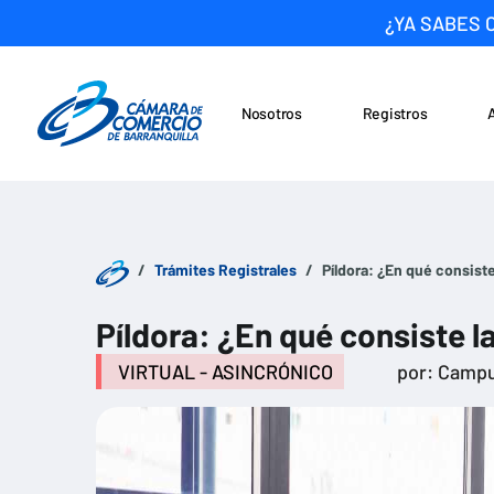
¿YA SABES 
Nosotros
Registros
Noticias
Saltar al contenido
Trámites Registrales
Píldora: ¿En qué consist
Píldora: ¿En qué consiste 
VIRTUAL - ASINCRÓNICO
por: Campu