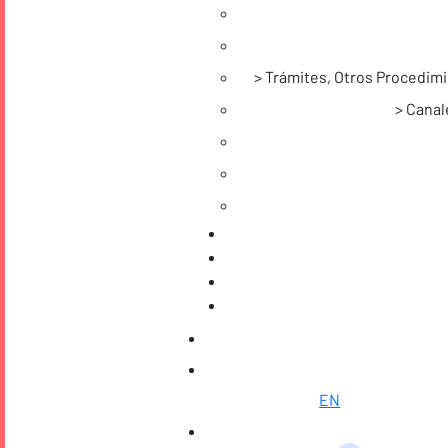
Trámites, Otros Procedimi
Canale
EN
Saltar al contenido