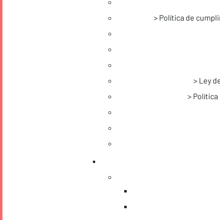
Política de cumpl
Ley d
Polític