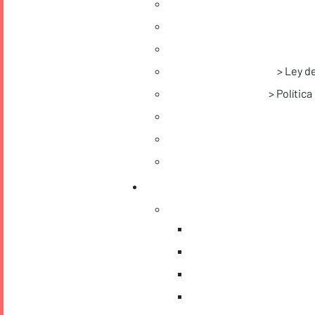
Ley d
Polític