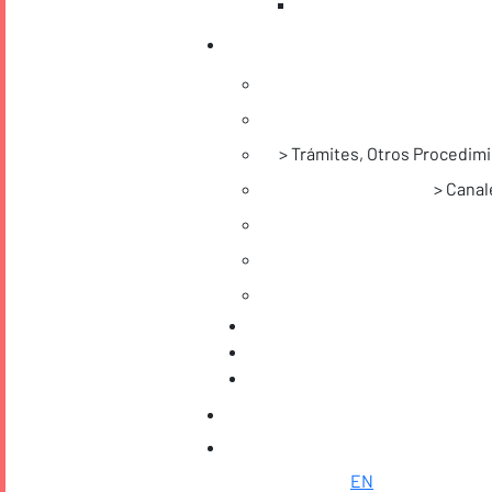
Trámites, Otros Procedimi
Canale
Noticias
EN