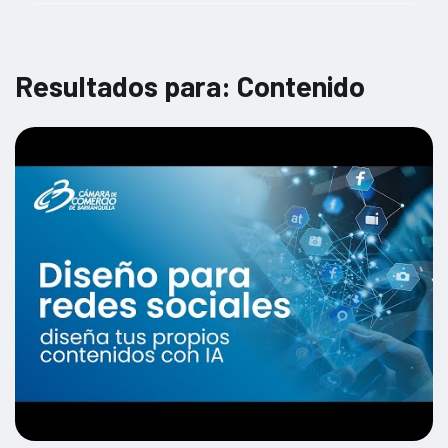
Gestión financiera y planificación estratégica
Gestión fiscal y cumplimiento tributario
Resultados para: Contenido
Herramientas digitales para la productividad
Impacto de las nuevas regulaciones en diferentes sectores
Impacto social y corporativo
Marketing Digital
Normativas y regulaciones de comercio exterior
Opciones de financiamiento para empresas
Preparación para la búsqueda de inversores
Protección de datos y privacidad
Seguridad cibernética para no especialistas
Sostenibilidad y normativas ambientales
Técnicas de venta y negociación