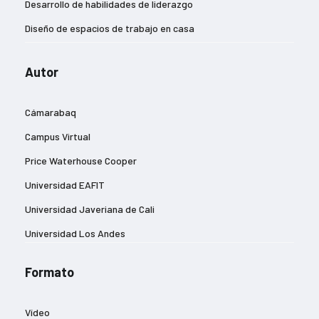
Desarrollo de habilidades de liderazgo
Diseño de espacios de trabajo en casa
Diseño de imágenes publicitarias
Autor
Eficiencia energética y reducción de la huella de carbono
Estrategias de entrada a nuevos mercados
Cámarabaq
Estrategias de marketing digital
Campus Virtual
Estrategias de negocios sostenibles
Price Waterhouse Cooper
Estrategias para la gestión del cambio
Universidad EAFIT
Experiencia del cliente
Universidad Javeriana de Cali
Finanzas y contabilidad
Universidad Los Andes
Gestión de equipos remotos
Gestión de riesgos empresariales
Formato
Gestión del talento y desarrollo profesional
Vídeo
Gestión eficiente de inventarios