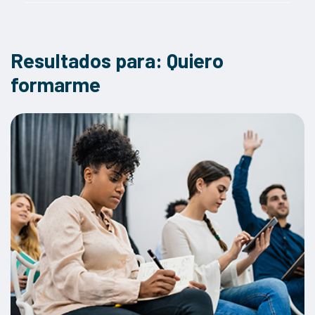
Gestión financiera y planificación estratégica
Gestión fiscal y cumplimiento tributario
Resultados para: Quiero
Herramientas digitales para la productividad
formarme
Impacto de las nuevas regulaciones en diferentes sectores
Impacto social y corporativo
Marketing Digital
Normativas y regulaciones de comercio exterior
Opciones de financiamiento para empresas
Preparación para la búsqueda de inversores
Protección de datos y privacidad
Seguridad cibernética para no especialistas
Sostenibilidad y normativas ambientales
Técnicas de venta y negociación