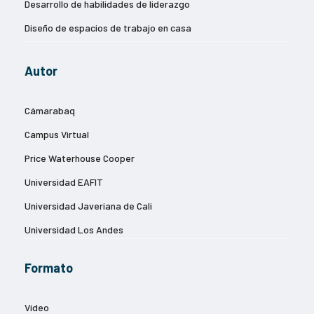
Desarrollo de habilidades de liderazgo
Diseño de espacios de trabajo en casa
Diseño de imágenes publicitarias
Autor
Eficiencia energética y reducción de la huella de carbono
Estrategias de entrada a nuevos mercados
Cámarabaq
Estrategias de marketing digital
Campus Virtual
Estrategias de negocios sostenibles
Price Waterhouse Cooper
Estrategias para la gestión del cambio
Universidad EAFIT
Experiencia del cliente
Universidad Javeriana de Cali
Finanzas y contabilidad
Universidad Los Andes
Gestión de equipos remotos
Gestión de riesgos empresariales
Formato
Gestión del talento y desarrollo profesional
Vídeo
Gestión eficiente de inventarios