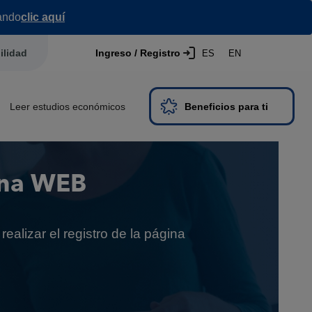
ando
clic aquí
ilidad
Ingreso / Registro
ES
EN
Leer estudios económicos
Beneficios para ti
ina WEB
realizar el registro de la página