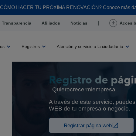
 CÓMO HACER TU PRÓXIMA RENOVACIÓN? Conoce más d
|
Transparencia
Afiliados
Noticias
Accesib
ros
Registros
Atención y servicio a la ciudadanía
Registro de pág
Quierocrecermiempresa
A través de este servicio, puedes 
WEB de tu empresa o negocio.
Registrar página web